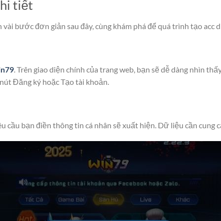
i tiết
 vài bước đơn giản sau đây, cùng khám phá để quá trình tạo acc di
n79
. Trên giao diện chính của trang web, bạn sẽ dễ dàng nhìn thấy
 nút Đăng ký hoặc Tạo tài khoản.
u cầu bạn điền thông tin cá nhân sẽ xuất hiện. Dữ liệu cần cung 