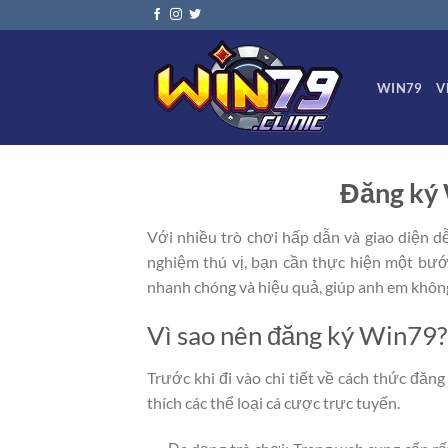
Chuyển
đến
nội
dung
WIN79
V
Đăng ký 
Với nhiều trò chơi hấp dẫn và giao diện d
nghiệm thú vị, bạn cần thực hiện một bước
nhanh chóng và hiệu quả, giúp anh em không
Vì sao nên đăng ký Win79?
Trước khi đi vào chi tiết về cách thức đăng
thích các thể loại cá cược trực tuyến.