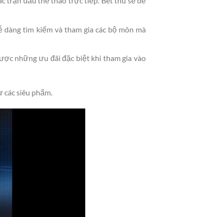
c trận đấu thể thao trực tiếp. Bet thủ sẽ dễ
dễ dàng tìm kiếm và tham gia các bộ môn mà
ợc những ưu đãi đặc biệt khi tham gia vào
từ các siêu phẩm.