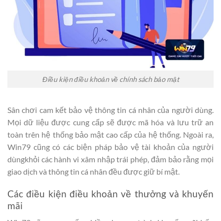
Điều kiện điều khoản về chính sách bảo mật
Sân chơi cam kết bảo vệ thông tin cá nhân của người dùng.
Mọi dữ liệu được cung cấp sẽ được mã hóa và lưu trữ an
toàn trên hệ thống bảo mật cao cấp của hệ thống. Ngoài ra,
Win79 cũng có các biện pháp bảo vệ tài khoản của người
dùngkhỏi các hành vi xâm nhập trái phép, đảm bảo rằng mọi
giao dịch và thông tin cá nhân đều được giữ bí mật.
Các điều kiện điều khoản về thưởng và khuyến
mãi