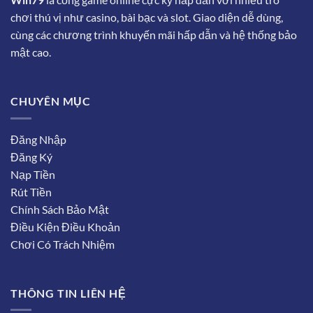
chơi thú vị như casino, bài bạc và slot. Giao diện dễ dùng,
cùng các chương trình khuyến mãi hấp dẫn và hệ thống bảo
mật cao.
CHUYÊN MỤC
Đăng Nhập
Đăng Ký
Nạp Tiền
Rút Tiền
Chính Sách Bảo Mật
Điều Kiện Điều Khoản
Chơi Có Trách Nhiệm
THÔNG TIN LIÊN HỆ