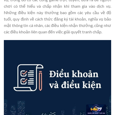
chơi có thể hiểu và chấp nhận khi tham gia vào dịch vụ.
Những điều kiện này thường bao gồm các yêu cầu về độ
tuổi, quy định về cách thức đăng ký tài khoản, nghĩa vụ bảo
mật thông tin cá nhân, các điều kiện nhận thưởng, cũng như
các điều khoản liên quan đến việc giải quyết tranh chấp.