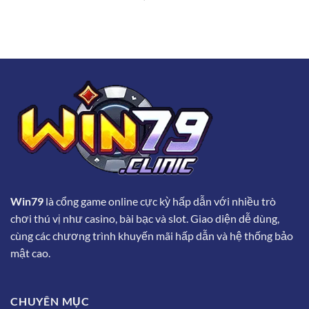
Win79
là cổng game online cực kỳ hấp dẫn với nhiều trò
chơi thú vị như casino, bài bạc và slot. Giao diện dễ dùng,
cùng các chương trình khuyến mãi hấp dẫn và hệ thống bảo
mật cao.
CHUYÊN MỤC