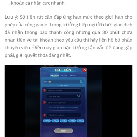
khoản cá nhân cực nhanh.
Lưu ý: Số tiền rút cần đáp ứng hạn mức theo giới hạn cho
phép của cổng game. Trong trường hợp người chơi giao dịch
đã nhận thông báo thành công nhưng quá 30 phút chưa
nhận tiền về tài khoản theo yêu cầu thì hãy liên hệ bộ phận
chuyên viên. Điều này giúp bạn tường tận vấn đề đang gặp
phải, giải quyết thỏa đáng nhất.