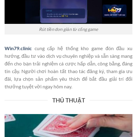
Rút tiền đơn giản từ cổng game
Win79.clinic
cung cấp hệ thống kho game đón đầu xu
hướng, đầu tư vào dịch vụ chuyên nghiệp và sẵn sàng mang
đến cho bạn trải nghiệm cá cược hấp dẫn, công bằng, đáng
tin cậy. Người chơi hoàn tất thao tác đăng ký, tham gia ưu
đãi, lựa chọn sản phẩm yêu thích để bắt đầu giải trí đổi
thưởng tuyệt vời ngay hôm nay.
THỦ THUẬT