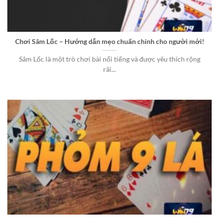
Chơi Sâm Lốc – Hướng dẫn mẹo chuẩn chỉnh cho người mới!
Sâm Lốc là một trò chơi bài nổi tiếng và được yêu thích rộng
rãi...