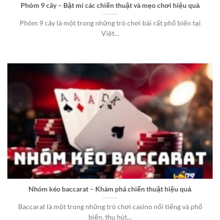
Phỏm 9 cây – Bật mí các chiến thuật và mẹo chơi hiệu quả
Phỏm 9 cây là một trong những trò chơi bài rất phổ biến tại
Việt...
Nhóm kéo baccarat – Khám phá chiến thuật hiệu quả
Baccarat là một trong những trò chơi casino nổi tiếng và phổ
biến, thu hút...