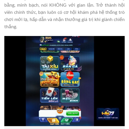
bằng, minh bạch, nói KHÔNG với gian lận. Trở thành hội
viên chính thức, bạn luôn có cơ hội khám phá hệ thống trò
chơi mới lạ, hấp dẫn và nhận thưởng giá trị khi giành chiến
thắng.