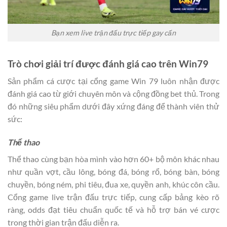
Bạn xem live trận đấu trực tiếp gay cấn
Trò chơi giải trí được đánh giá cao trên Win79
Sản phẩm cá cược tại cổng game Win 79 luôn nhận được
đánh giá cao từ giới chuyên môn và cộng đồng bet thủ. Trong
đó những siêu phẩm dưới đây xứng đáng để thành viên thử
sức:
Thể thao
Thể thao cùng bạn hòa mình vào hơn 60+ bộ môn khác nhau
như quần vợt, cầu lông, bóng đá, bóng rổ, bóng bàn, bóng
chuyền, bóng ném, phi tiêu, đua xe, quyền anh, khúc côn cầu.
Cổng game live trận đấu trực tiếp, cung cấp bảng kèo rõ
ràng, odds đạt tiêu chuẩn quốc tế và hỗ trợ bán vé cược
trong thời gian trận đấu diễn ra.