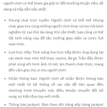
người chơi có thể tham gia giải trí đổi thưởng thuận tiện, dễ
dàng và hấp dẫn bậc nhất.
Khung chat trực tuyến: Người chơi có thể mở khung
chat, giao lưu cùng những người chơi khác và học hỏi kinh
nghiệm từ cao thủ lão làng. Khi cần thiết, bạn cũng có thể
tắt tính năng này để tận hưởng giao diện cá cược full
màn hình.
Live trực tiếp: Tính năng live trực tiếp được ứng dụng tại
các danh mục như thể thao, casino, đá gà. Trận đấu được
phát sóng với hình ảnh rõ nét, âm thanh chân thực, mang
đến cảm giác thú vị cho người chơi.
Nhận thông báo: Người chơi sẽ nhận được thông báo
mới nhất từ hệ thống về các vấn đề liên quan đến
chương trình khuyến mãi, điều khoản chuyển đổi bổ
sung, sự kiện đua top mới nhất.
Thông báo jackpot: Bạn theo dõi bảng xếp hạng jackpot