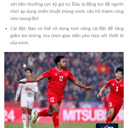
với tiền thưởng cực kỳ giá trị. Đây là động lực để người
chơi áp dụng chiến thuật thông minh, săn hũ thành công
như mong đợi.
Cài đặt: Bạn có thể sử dụng tính năng cài đặt để tăng
giảm âm lượng, lựa chọn giao diện phù hợp với thiết bị
của mình.