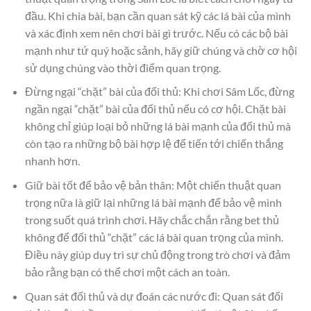
đầu. Khi chia bài, bạn cần quan sát kỹ các lá bài của mình
và xác định xem nên chơi bài gì trước. Nếu có các bộ bài
mạnh như tứ quý hoặc sảnh, hãy giữ chúng và chờ cơ hội
sử dụng chúng vào thời điểm quan trọng.
Đừng ngại “chặt” bài của đối thủ:
Khi chơi Sâm Lốc, đừng
ngần ngại “chặt” bài của đối thủ nếu có cơ hội. Chặt bài
không chỉ giúp loại bỏ những lá bài mạnh của đối thủ mà
còn tạo ra những bộ bài hợp lệ để tiến tới chiến thắng
nhanh hơn.
Giữ bài tốt để bảo vệ bản thân:
Một chiến thuật quan
trọng nữa là giữ lại những lá bài mạnh để bảo vệ mình
trong suốt quá trình chơi. Hãy chắc chắn rằng bet thủ
không để đối thủ “chặt” các lá bài quan trọng của mình.
Điều này giúp duy trì sự chủ động trong trò chơi và đảm
bảo rằng bạn có thể chơi một cách an toàn.
Quan sát đối thủ và dự đoán các nước đi:
Quan sát đối