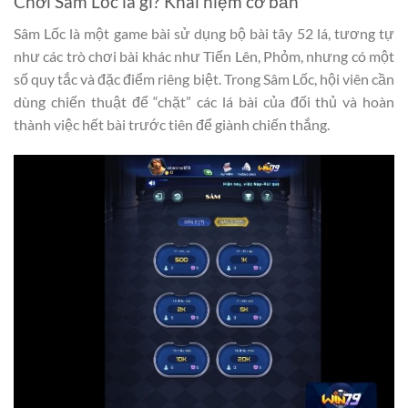
Chơi Sâm Lốc là gì? Khái niệm cơ bản
Sâm Lốc là một game bài sử dụng bộ bài tây 52 lá, tương tự
như các trò chơi bài khác như Tiến Lên, Phỏm, nhưng có một
số quy tắc và đặc điểm riêng biệt. Trong Sâm Lốc, hội viên cần
dùng chiến thuật để “chặt” các lá bài của đối thủ và hoàn
thành việc hết bài trước tiên để giành chiến thắng.