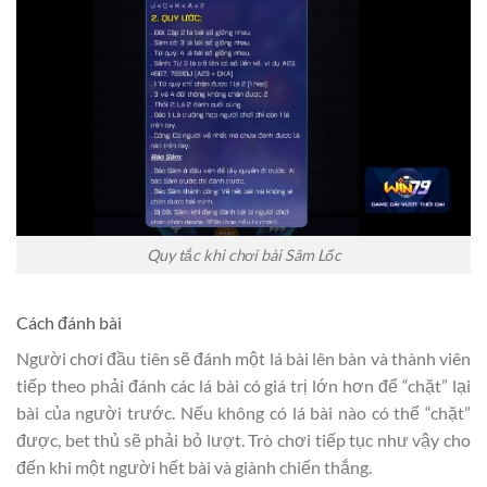
Quy tắc khi chơi bài Sâm Lốc
Cách đánh bài
Người chơi đầu tiên sẽ đánh một lá bài lên bàn và thành viên
tiếp theo phải đánh các lá bài có giá trị lớn hơn để “chặt” lại
bài của người trước. Nếu không có lá bài nào có thể “chặt”
được, bet thủ sẽ phải bỏ lượt. Trò chơi tiếp tục như vậy cho
đến khi một người hết bài và giành chiến thắng.