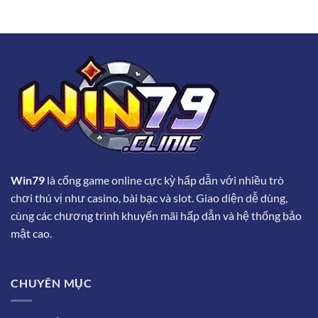
–
vai
Vai
trò
trò
quan
và
trọng
cách
sử
dụng
cho
newbie
Win79
là cổng game online cực kỳ hấp dẫn với nhiều trò
chơi thú vị như casino, bài bạc và slot. Giao diện dễ dùng,
cùng các chương trình khuyến mãi hấp dẫn và hệ thống bảo
mật cao.
CHUYÊN MỤC