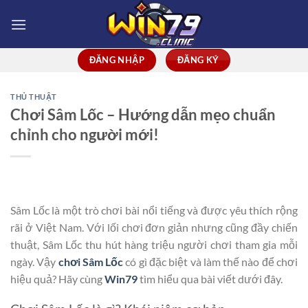
Chuyển
đến
nội
dung
ĐĂNG NHẬP
ĐĂNG KÝ
THỦ THUẬT
Chơi Sâm Lốc – Hướng dẫn mẹo chuẩn
chỉnh cho người mới!
Sâm Lốc là một trò chơi bài nổi tiếng và được yêu thích rộng
rãi ở Việt Nam. Với lối chơi đơn giản nhưng cũng đầy chiến
thuật, Sâm Lốc thu hút hàng triệu người chơi tham gia mỗi
ngày. Vậy
chơi Sâm Lốc
có gì đặc biệt và làm thế nào để chơi
hiệu quả? Hãy cùng
Win79
tìm hiểu qua bài viết dưới đây.