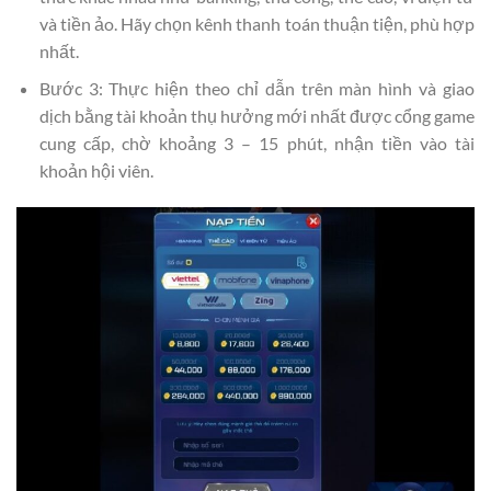
và tiền ảo. Hãy chọn kênh thanh toán thuận tiện, phù hợp
nhất.
Bước 3: Thực hiện theo chỉ dẫn trên màn hình và giao
dịch bằng tài khoản thụ hưởng mới nhất được cổng game
cung cấp, chờ khoảng 3 – 15 phút, nhận tiền vào tài
khoản hội viên.