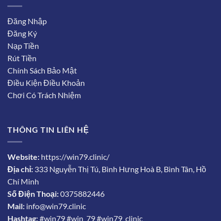
Đăng Nhập
Đăng Ký
Nạp Tiền
Rút Tiền
Chính Sách Bảo Mật
Điều Kiện Điều Khoản
Chơi Có Trách Nhiệm
THÔNG TIN LIÊN HỆ
Website:
https://win79.clinic/
Địa chỉ:
333 Nguyễn Thị Tú, Bình Hưng Hoà B, Bình Tân, Hồ
Chí Minh
Số Điện Thoại:
0375882446
Mail:
info@win79.clinic
Hashtag:
#win79 #win_79 #win79_clinic