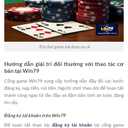
Trò chơi game bài được ưu ái
Hướng dẫn giải trí đổi thưởng với thao tác cơ
bản tại Win79
Cổng game Win79 cung cấp hướng dẫn đầy đủ các bước
đăng ký, nạp tiền, rút tiền. Người chơi theo dõi để hoàn tất
thành công ngay từ lần đầu và đảm bảo tính an toàn, đáng
tin cậy.
Đăng ký tài khoản trên Win79
Để hoàn tất thao tác
đăng ký tài khoản
tại cổng game