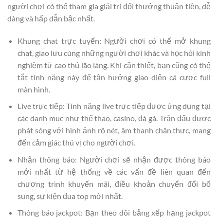
người chơi có thể tham gia giải trí đổi thưởng thuận tiện, dễ
dàng và hấp dẫn bậc nhất.
Khung chat trực tuyến: Người chơi có thể mở khung
chat, giao lưu cùng những người chơi khác và học hỏi kinh
nghiệm từ cao thủ lão làng. Khi cần thiết, bạn cũng có thể
tắt tính năng này để tận hưởng giao diện cá cược full
màn hình.
Live trực tiếp: Tính năng live trực tiếp được ứng dụng tại
các danh mục như thể thao, casino, đá gà. Trận đấu được
phát sóng với hình ảnh rõ nét, âm thanh chân thực, mang
đến cảm giác thú vị cho người chơi.
Nhận thông báo: Người chơi sẽ nhận được thông báo
mới nhất từ hệ thống về các vấn đề liên quan đến
chương trình khuyến mãi, điều khoản chuyển đổi bổ
sung, sự kiện đua top mới nhất.
Thông báo jackpot: Bạn theo dõi bảng xếp hạng jackpot