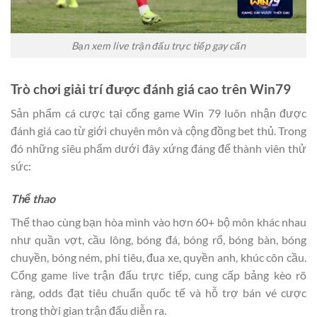
Bạn xem live trận đấu trực tiếp gay cấn
Trò chơi giải trí được đánh giá cao trên Win79
Sản phẩm cá cược tại cổng game Win 79 luôn nhận được
đánh giá cao từ giới chuyên môn và cộng đồng bet thủ. Trong
đó những siêu phẩm dưới đây xứng đáng để thành viên thử
sức:
Thể thao
Thể thao cùng bạn hòa mình vào hơn 60+ bộ môn khác nhau
như quần vợt, cầu lông, bóng đá, bóng rổ, bóng bàn, bóng
chuyền, bóng ném, phi tiêu, đua xe, quyền anh, khúc côn cầu.
Cổng game live trận đấu trực tiếp, cung cấp bảng kèo rõ
ràng, odds đạt tiêu chuẩn quốc tế và hỗ trợ bán vé cược
trong thời gian trận đấu diễn ra.