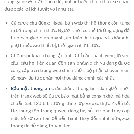
cổng game Win 79. Theo đó, mỗi hội viên chính thức sẽ nhận
được các lợi ích tuyệt vời như sau:
Cá cược chủ động: Ngoài bản web thì hệ thống còn tung
ra bản app chính thức. Người chơi có thể tải ứng dụng để
tiếp cận giao diện nhanh, an toàn, hiệu quả và không bị
phụ thuộc vào thiết bị, thời gian như trước.
Chăm sóc khách hàng tận tình: Chỉ cần thành viên gửi yêu
cầu, câu hỏi liên quan đến sản phẩm dịch vụ đang được
cung cấp trên trang web chính thức, bộ phận chuyên viên
sẽ ngay lập tức phản hồi thỏa đáng, chính xác nhất.
Bảo mật thông tin
chắc chắn: Thông tin của người chơi
trên trang web sẽ được bảo mật bằng công nghệ mã hóa
chuẩn SSL 128 bit, tường lửa 5 lớp và xác thực 2 yếu tố.
Hệ thống tôn trọng quyền riêng tư, hỗ trợ bạn truy cập
mục hồ sơ cá nhân để tiến hành thay đổi, chỉnh sửa, xóa
thông tin dễ dàng, thuận tiện.