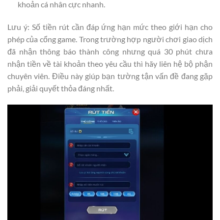
khoản cá nhân cực nhanh.
Lưu ý: Số tiền rút cần đáp ứng hạn mức theo giới hạn cho
phép của cổng game. Trong trường hợp người chơi giao dịch
đã nhận thông báo thành công nhưng quá 30 phút chưa
nhận tiền về tài khoản theo yêu cầu thì hãy liên hệ bộ phận
chuyên viên. Điều này giúp bạn tường tận vấn đề đang gặp
phải, giải quyết thỏa đáng nhất.