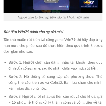
Người chơi tự tin nạp tiền vào tài khoản hội viên
Rút tiền Win79 dành cho người mới
Tân thủ muốn rút tiền tại cổng game Win79 thì hãy đáp ứng
hạn mức cho phép, sau đó thực hiện theo quy trình 3 bước
đơn giản như sau:
Bước 1: Người chơi cần đăng nhập tài khoản theo quy
định của cổng game, sau đó nhấn chọn vào mục rút tiền.
Bước 2: Hệ thống sẽ cung cấp các phương thức: Thủ
công, thẻ cào, tiền ảo và Coin12. Bạn lựa chọn cho mình
kênh giao dịch phù hợp.
Bước 3: Người chơi nhập số tiền cần rút và chờ khoảng 3
– 15 phút, hệ thống xử lý thành công và cộng tiền về tài