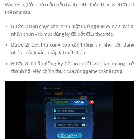
Win79, người chơi cần tiến hành thực hiện theo 3 bước cụ
thể như sau:
Bước 1: Bạn chọn cho mình một đường link Win79 uy tín,
nhấn chọn vào mục đăng ký để bắt đầu thao tác.
Bước 2: Bet thủ cung cấp các thông tin như tên đăng
nhập, mật khẩu, nhập lại mật khẩu.
Bước 3: Nhấn đăng ký để hoàn tất và thành công trở
thành hội viên chính thức của cổng game chất lượng.